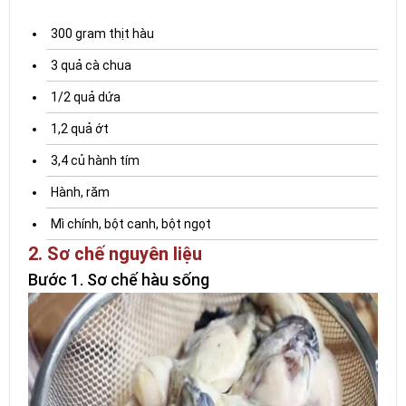
300 gram thịt hàu
3 quả cà chua
1/2 quả dứa
1,2 quả ớt
3,4 củ hành tím
Hành, răm
Mì chính, bột canh, bột ngọt
2. Sơ chế nguyên liệu
Bước 1. Sơ chế hàu sống