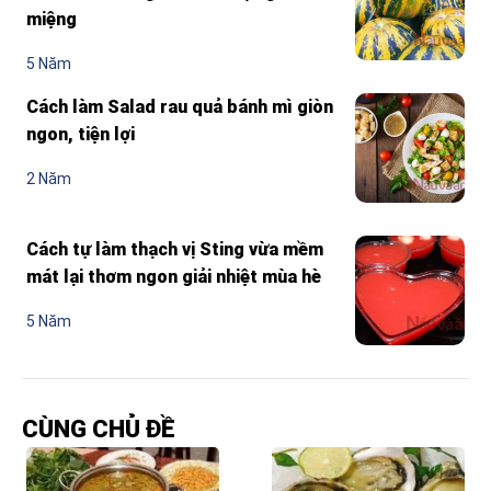
miệng
5 Năm
Cách làm Salad rau quả bánh mì giòn
ngon, tiện lợi
2 Năm
Cách tự làm thạch vị Sting vừa mềm
mát lại thơm ngon giải nhiệt mùa hè
5 Năm
CÙNG CHỦ ĐỀ