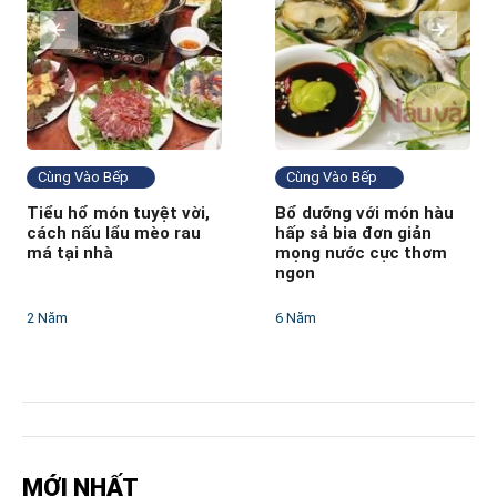
Cùng Vào Bếp
Cùng Vào Bếp
Tiểu hổ món tuyệt vời,
Bổ dưỡng với món hàu
cách nấu lẩu mèo rau
hấp sả bia đơn giản
má tại nhà
mọng nước cực thơm
ngon
2 Năm
6 Năm
MỚI NHẤT