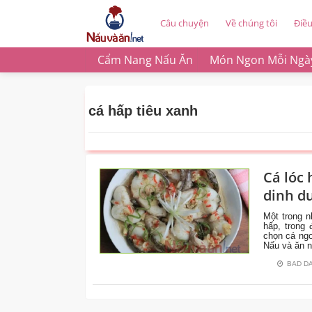
Câu chuyện
Về chúng tôi
Điề
Cẩm Nang Nấu Ăn
Món Ngon Mỗi Ngà
cá hấp tiêu xanh
Cá lóc
CÙNG
dinh d
VÀO
BẾP
Một trong n
hấp, trong
chọn cá ngo
Nấu và ăn n
BAD D