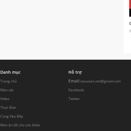
Danh mục
Hỗ trợ
Email:
Trang chủ
nauvaan.net@gmail.com
Mẹo vặt
Facebook
Video
Twitter
Thực Đơn
Cùng Vào Bếp
Món ăn tốt cho sức khỏe