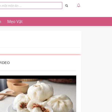
n
Mẹo Vặt
VIDEO