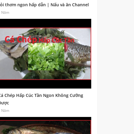
tỏi thơm ngon hấp dẫn | Nấu và ăn Channel
6 Năm
Cá Chép Hấp Cúc Tần Ngon Không Cưỡng
Được
6 Năm