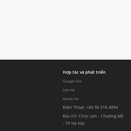
Hợp tác và phát triển
Google Site
Liên hệ
About.me
Điện Thoại: +84 96 518 4894
Địa chỉ: Chúc sơn - Chương Mỹ
- TP Hà Nội