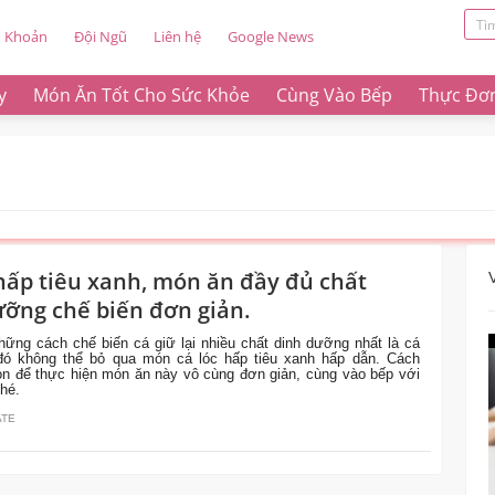
u Khoản
Đội Ngũ
Liên hệ
Google News
y
Món Ăn Tốt Cho Sức Khỏe
Cùng Vào Bếp
Thực Đơ
 hấp tiêu xanh, món ăn đầy đủ chất
ưỡng chế biến đơn giản.
hững cách chế biến cá giữ lại nhiều chất dinh dưỡng nhất là cá
 đó không thể bỏ qua món cá lóc hấp tiêu xanh hấp dẫn. Cách
n để thực hiện món ăn này vô cùng đơn giản, cùng vào bếp với
hé.
ATE