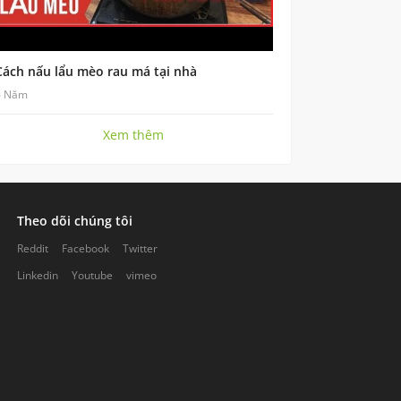
Cách nấu lẩu mèo rau má tại nhà
6 Năm
Xem thêm
Theo dõi chúng tôi
Reddit
Facebook
Twitter
Linkedin
Youtube
vimeo