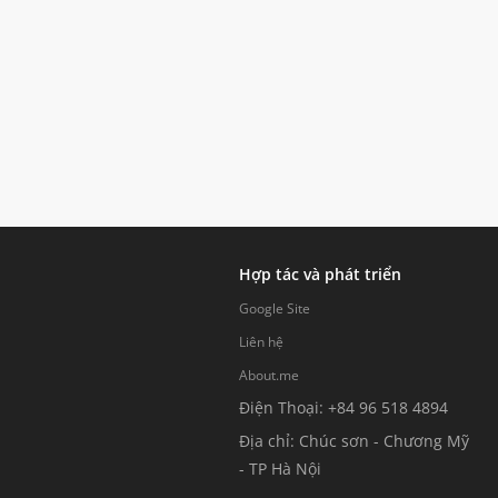
Hợp tác và phát triển
Google Site
Liên hệ
About.me
Điện Thoại: +84 96 518 4894
Địa chỉ: Chúc sơn - Chương Mỹ
- TP Hà Nội