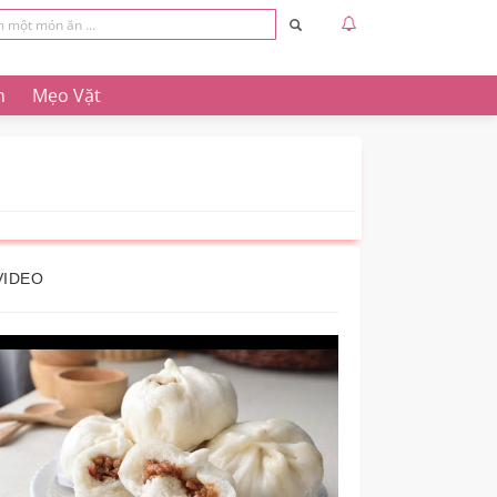
n
Mẹo Vặt
VIDEO