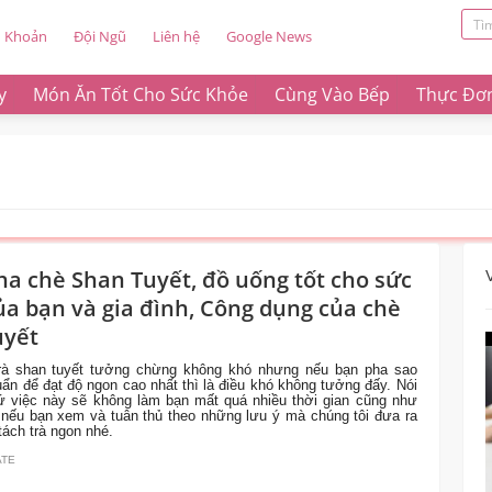
u Khoản
Đội Ngũ
Liên hệ
Google News
y
Món Ăn Tốt Cho Sức Khỏe
Cùng Vào Bếp
Thực Đơ
ha chè Shan Tuyết, đồ uống tốt cho sức
ủa bạn và gia đình, Công dụng của chè
uyết
rà shan tuyết tưởng chừng không khó nhưng nếu bạn pha sao
uẩn để đạt độ ngon cao nhất thì là điều khó không tưởng đấy. Nói
ứ việc này sẽ không làm bạn mất quá nhiều thời gian cũng như
 nếu bạn xem và tuân thủ theo những lưu ý mà chúng tôi đưa ra
tách trà ngon nhé.
ATE