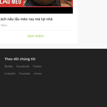
Cách nấu lẩu mèo rau má tại nhà
6 Năm
Xem thêm
Theo dõi chúng tôi
Reddit
Facebook
Twitter
Linkedin
Youtube
vimeo