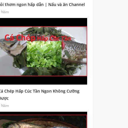
tỏi thơm ngon hấp dẫn | Nấu và ăn Channel
6 Năm
Cá Chép Hấp Cúc Tần Ngon Không Cưỡng
Được
6 Năm