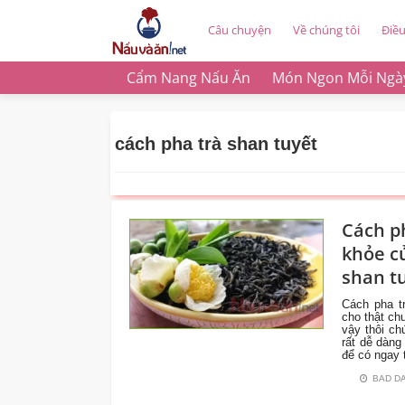
Câu chuyện
Về chúng tôi
Điề
Cẩm Nang Nấu Ăn
Món Ngon Mỗi Ngà
cách pha trà shan tuyết
Cách p
MÓN
khỏe c
ĂN
TỐT
shan t
CHO
SỨC
Cách pha t
KHỎE
cho thật ch
vậy thôi ch
rất dễ dàng
để có ngay 
BAD D