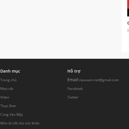
Danh mục
Hỗ trợ
Email:
Trang chủ
nauvaan.net@gmail.com
Mẹo vặt
Facebook
Video
Twitter
Thực Đơn
Cùng Vào Bếp
Món ăn tốt cho sức khỏe