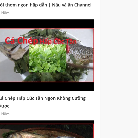
tỏi thơm ngon hấp dẫn | Nấu và ăn Channel
6 Năm
Cá Chép Hấp Cúc Tần Ngon Không Cưỡng
Được
6 Năm