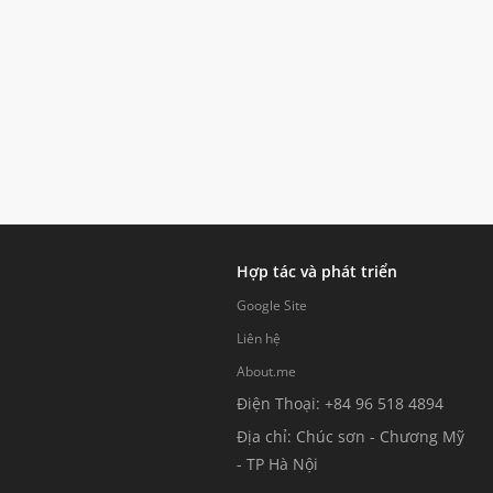
Hợp tác và phát triển
Google Site
Liên hệ
About.me
Điện Thoại: +84 96 518 4894
Địa chỉ: Chúc sơn - Chương Mỹ
- TP Hà Nội