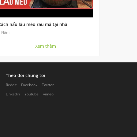
Cách nấu lẩu mèo rau má tại nhà
6 Năm
Xem thêm
Theo dõi chúng tôi
Reddit
Facebook
Twitter
Linkedin
Youtube
vimeo