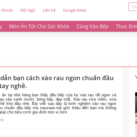
u Khoản
Đội Ngũ
Liên hệ
Google News
y
Món Ăn Tốt Cho Sức Khỏe
Cùng Vào Bếp
Thực Đơ
dẫn bạn cách xào rau ngon chuẩn đầu
tay nghề.
i ăn tại nhà hàng bạn thấy đầu bếp của họ xào rau rất ngon và
rau xào xanh mướt, bóng bẩy, đẹp mắt. Xào rau vừa mềm, vừa
hề khó đâu nhé. Bài viết sau đây là kinh nghiệm xào rau ngon
eo chuẩn đầu bếp mà nauvaan.net giới thiệu đến bạn mà không
giúp cho bữa cơm gia đình trọn vị hơn.
ATE