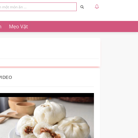
n
Mẹo Vặt
VIDEO