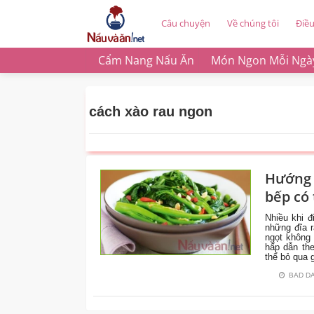
Câu chuyện
Về chúng tôi
Điề
Cẩm Nang Nấu Ăn
Món Ngon Mỗi Ngà
cách xào rau ngon
Hướng 
CẨM
bếp có 
NANG
NẤU
Nhiều khi đ
ĂN
những đĩa 
ngọt không 
hấp dẫn th
thể bỏ qua 
BAD D