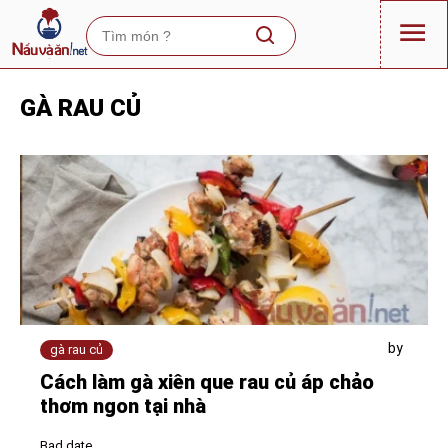
GÀ RAU CỦ
by
gà rau củ
Cách làm gà xiên que rau củ áp chảo
thơm ngon tại nhà
Bad date