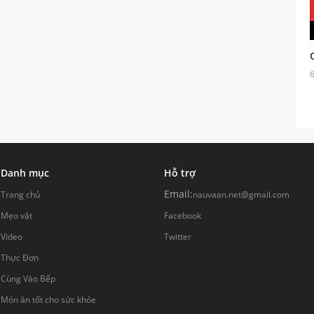
Danh mục
Hỗ trợ
Email:
Trang chủ
nauvaan.net@gmail.com
Mẹo vặt
Facebook
Video
Twitter
Thực Đơn
Cùng Vào Bếp
Món ăn tốt cho sức khỏe