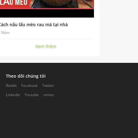
Cách nấu lẩu mèo rau má tại nhà
6 Năm
Xem thêm
Theo dõi chúng tôi
Reddit
Facebook
Twitter
Linkedin
Youtube
vimeo