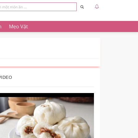
n
Mẹo Vặt
VIDEO