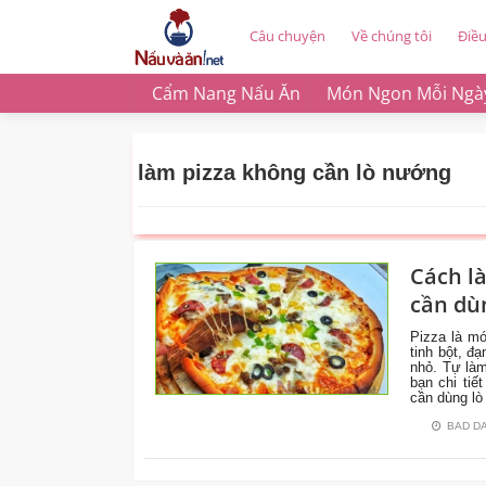
Câu chuyện
Về chúng tôi
Điề
Cẩm Nang Nấu Ăn
Món Ngon Mỗi Ngà
làm pizza không cần lò nướng
Cách l
CÙNG
cần dù
VÀO
BẾP
Pizza là m
tinh bột, đ
nhỏ. Tự làm
bạn chi tiế
cần dùng lò
BAD D