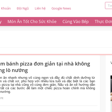
u Khoản
Đội Ngũ
Liên hệ
Google News
y
Món Ăn Tốt Cho Sức Khỏe
Cùng Vào Bếp
Thực Đơ
àm bánh pizza đơn giản tại nhà không
ng lò nướng
ón ăn nhanh nhưng vô cùng ngon và đầy đủ chất dinh dưỡng từ
ạm và chất xơ, phù hợp với nhiều lứa tuổi và đặc biệt là các bạn
 pizza tại nhà cũng vô cùng đơn giản, Nấu và ăn sẽ hướng dẫn
t tất cả các bước để làm một chiếc pizza hoàn chỉnh mà không
 nướng.
ATE