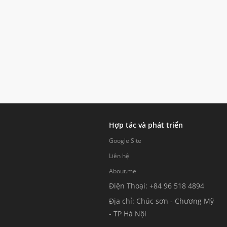
Hợp tác và phát triển
Google Site
Liên hệ
About.me
Điện Thoại: +84 96 518 4894
Địa chỉ: Chúc sơn - Chương Mỹ
- TP Hà Nội