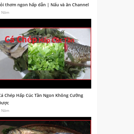
tỏi thơm ngon hấp dẫn | Nấu và ăn Channel
6 Năm
Cá Chép Hấp Cúc Tần Ngon Không Cưỡng
Được
6 Năm