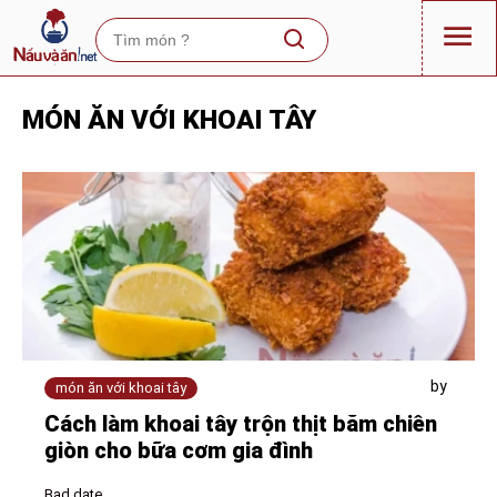
MÓN ĂN VỚI KHOAI TÂY
by
món ăn với khoai tây
Cách làm khoai tây trộn thịt băm chiên
giòn cho bữa cơm gia đình
Bad date