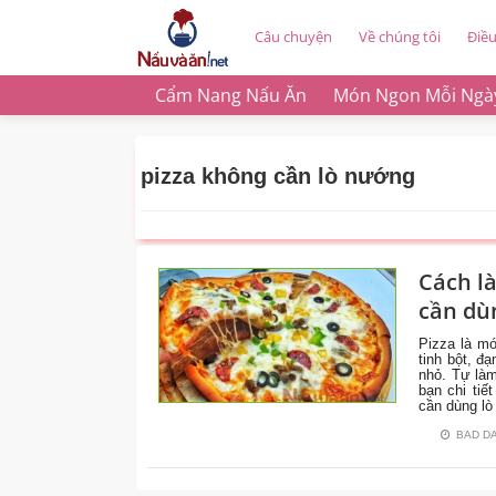
Câu chuyện
Về chúng tôi
Điề
Cẩm Nang Nấu Ăn
Món Ngon Mỗi Ngà
pizza không cần lò nướng
Cách l
CÙNG
cần dù
VÀO
BẾP
Pizza là m
tinh bột, đ
nhỏ. Tự làm
bạn chi tiế
cần dùng lò
BAD D