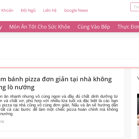
u Khoản
Đội Ngũ
Liên hệ
Google News
y
Món Ăn Tốt Cho Sức Khỏe
Cùng Vào Bếp
Thực Đơ
àm bánh pizza đơn giản tại nhà không
ng lò nướng
ón ăn nhanh nhưng vô cùng ngon và đầy đủ chất dinh dưỡng từ
ạm và chất xơ, phù hợp với nhiều lứa tuổi và đặc biệt là các bạn
 pizza tại nhà cũng vô cùng đơn giản, Nấu và ăn sẽ hướng dẫn
t tất cả các bước để làm một chiếc pizza hoàn chỉnh mà không
 nướng.
ATE