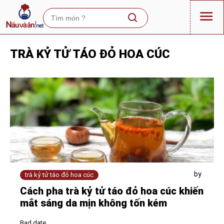
TRÀ KỶ TỬ TÁO ĐỎ HOA CÚC
by
trà kỷ tử táo đỏ hoa cúc
Cách pha trà kỷ tử táo đỏ hoa cúc khiến
mắt sáng da mịn không tốn kém
Bad date