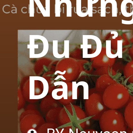
Những
Đu Đủ
Dẫn