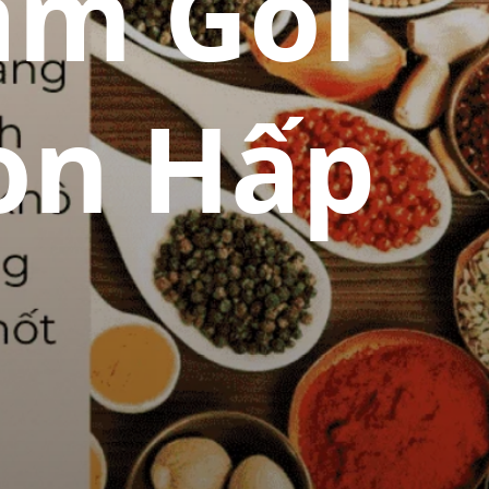
̀m Gỏi
on Hấp