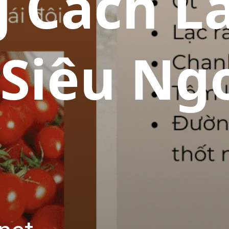
 Cách La
 Siêu Ng