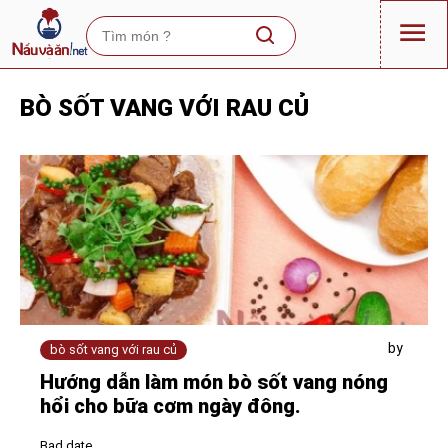
BÒ SỐT VANG VỚI RAU CỦ
by
bò sốt vang với rau củ
Hướng dẫn làm món bò sốt vang nóng
hổi cho bữa cơm ngày đông.
Bad date