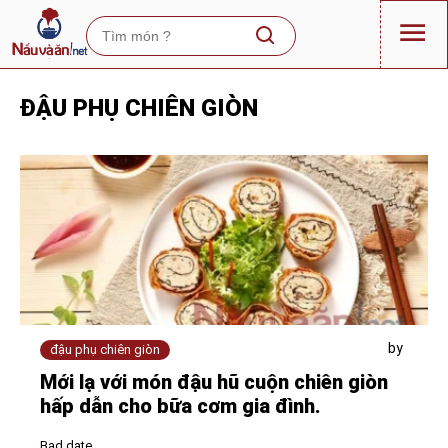
ĐẬU PHỤ CHIÊN GIÒN
by
đậu phụ chiên giòn
Mới lạ với món đậu hũ cuộn chiên giòn
hấp dẫn cho bữa cơm gia đình.
Bad date