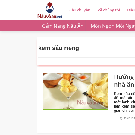
Câu chuyện
Về chúng tôi
Điề
Cẩm Nang Nấu Ăn
Món Ngon Mỗi Ngà
kem sầu riêng
Hướng 
CÙNG
nhà ăn 
VÀO
BẾP
Kem sầu riê
đồ mê sầu 
mát lạnh g
làm kem sầu
giản chỉ với
BAD D