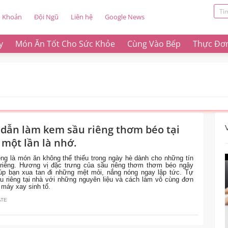
u Khoản
Đội Ngũ
Liên hệ
Google News
y
Món Ăn Tốt Cho Sức Khỏe
Cùng Vào Bếp
Thực Đơ
dẫn làm kem sầu riêng thơm béo tại
một lần là nhớ.
ng là món ăn không thể thiếu trong ngày hè dành cho những tín
riêng. Hương vị đặc trưng của sầu riêng thơm thơm béo ngậy
iúp bạn xua tan đi những mệt mỏi, nắng nóng ngay lập tức. Tự
 riêng tại nhà với những nguyên liệu và cách làm vô cùng đơn
 máy xay sinh tố.
ATE