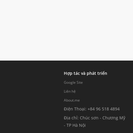
Hợp tác và phát triển
Google Site
Liên hệ
About.me
Điện Thoại: +84 96 518 4894
Địa chỉ: Chúc sơn - Chương Mỹ
- TP Hà Nội