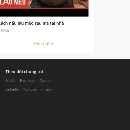
Cách nấu lẩu mèo rau má tại nhà
6 Năm
Xem thêm
Theo dõi chúng tôi
Reddit
Facebook
Twitter
Linkedin
Youtube
vimeo