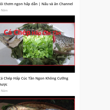
tỏi thơm ngon hấp dẫn | Nấu và ăn Channel
6 Năm
Cá Chép Hấp Cúc Tần Ngon Không Cưỡng
Được
6 Năm