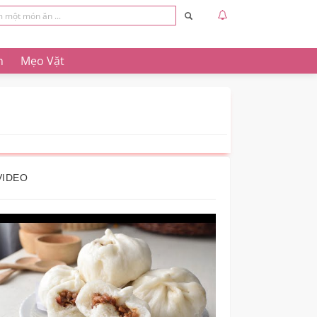
n
Mẹo Vặt
VIDEO