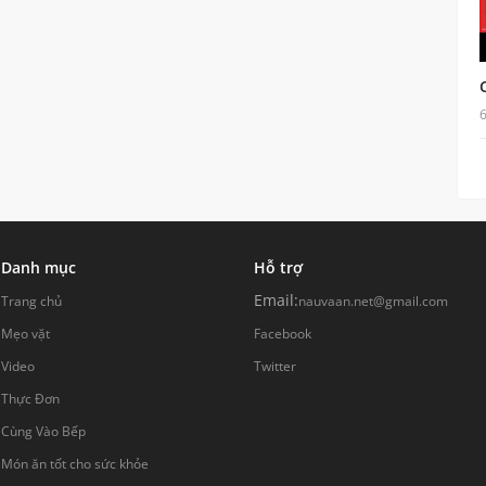
Danh mục
Hỗ trợ
Email:
Trang chủ
nauvaan.net@gmail.com
Mẹo vặt
Facebook
Video
Twitter
Thực Đơn
Cùng Vào Bếp
Món ăn tốt cho sức khỏe