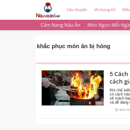
Câu chuyện
Về chúng tôi
Điề
Cẩm Nang Nấu Ăn
Món Ngon Mỗi Ngà
khắc phục món ăn bị hỏng
5 Cách
MẸO
cách gi
VẶT
Khi chế biế
có cách nào
sẽ mách bạn
và dễ dàng 
BAD D