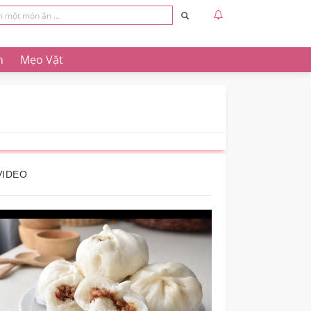
n
Mẹo Vặt
VIDEO