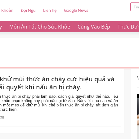
u Khoản
Đội Ngũ
Liên hệ
Google News
y
Món Ăn Tốt Cho Sức Khỏe
Cùng Vào Bếp
Thực Đơ
 khử mùi thức ăn cháy cực hiệu quả và
ải quyết khi nấu ăn bị cháy.
n thức ăn bị cháy phải làm sao, cách giải quyết như thế nào, liệu
 khắc phục không hay phải nấu lại từ đầu. Bài viết sau nấu và ăn
 một mẹo để khử mùi khi chế biến thức ăn bị cháy, rất đơn giản
thực hiện.
ATE