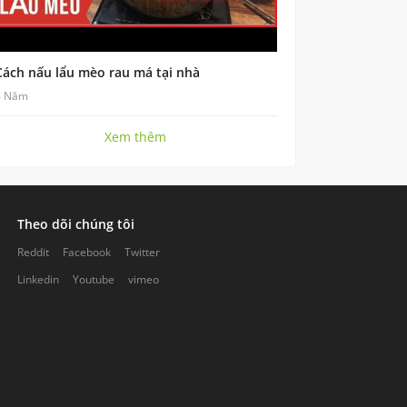
Cách nấu lẩu mèo rau má tại nhà
6 Năm
Xem thêm
Theo dõi chúng tôi
Reddit
Facebook
Twitter
Linkedin
Youtube
vimeo