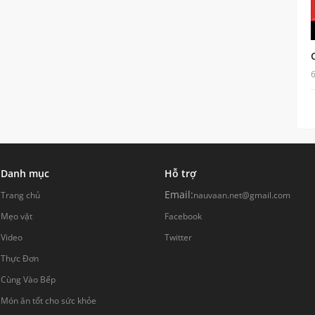
Danh mục
Hỗ trợ
Email:
Trang chủ
nauvaan.net@gmail.com
Mẹo vặt
Facebook
Video
Twitter
Thực Đơn
Cùng Vào Bếp
Món ăn tốt cho sức khỏe