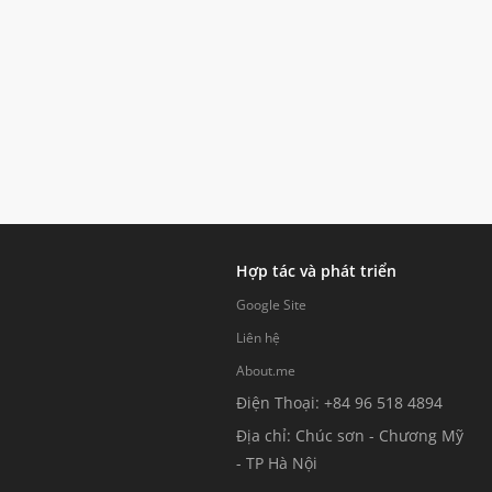
Hợp tác và phát triển
Google Site
Liên hệ
About.me
Điện Thoại: +84 96 518 4894
Địa chỉ: Chúc sơn - Chương Mỹ
- TP Hà Nội