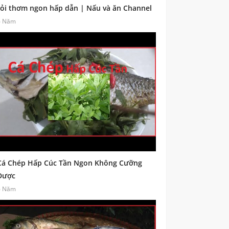
tỏi thơm ngon hấp dẫn | Nấu và ăn Channel
6 Năm
Cá Chép Hấp Cúc Tần Ngon Không Cưỡng
Được
6 Năm