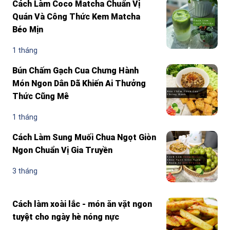
Cách Làm Coco Matcha Chuẩn Vị
Quán Và Công Thức Kem Matcha
Béo Mịn
1 tháng
Bún Chấm Gạch Cua Chưng Hành
Món Ngon Dân Dã Khiến Ai Thưởng
Thức Cũng Mê
1 tháng
Cách Làm Sung Muối Chua Ngọt Giòn
Ngon Chuẩn Vị Gia Truyền
3 tháng
Cách làm xoài lắc - món ăn vặt ngon
tuyệt cho ngày hè nóng nực