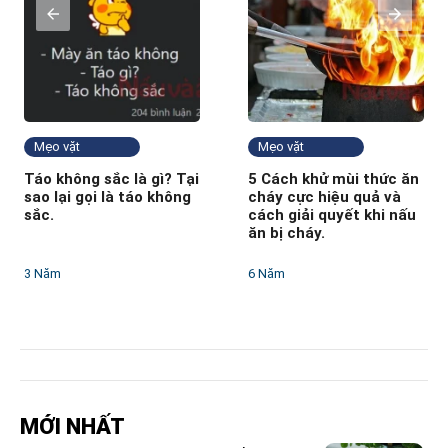
Mẹo vặt
Mẹo vặt
Táo không sắc là gì? Tại
5 Cách khử mùi thức ăn
sao lại gọi là táo không
cháy cực hiệu quả và
sắc.
cách giải quyết khi nấu
ăn bị cháy.
3 Năm
6 Năm
MỚI NHẤT