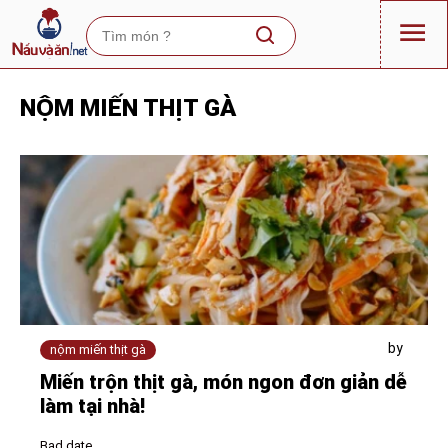
NỘM MIẾN THỊT GÀ
by
nộm miến thịt gà
Miến trộn thịt gà, món ngon đơn giản dễ
làm tại nhà!
Bad date