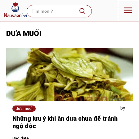
DƯA MUỐI
by
dưa muối
Những lưu ý khi ăn dưa chua để tránh
ngộ độc
Bad date