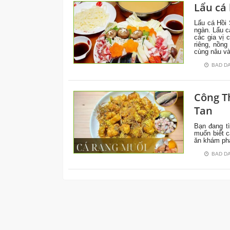
Lẩu cá 
MÓN
NGON
Lẩu cá Hồi 
ngàn. Lẩu c
MỖI
các gia vị 
NGÀY
riêng, nồn
cùng nâu và
BAD D
Công T
CẨM
Tan
NANG
NẤU
Bạn đang t
ĂN
muốn biết 
ăn khám ph
BAD D