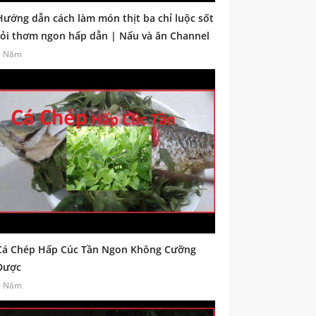
Hướng dẫn cách làm món thịt ba chỉ luộc sốt
tỏi thơm ngon hấp dẫn | Nấu và ăn Channel
6 Năm
Cá Chép Hấp Cúc Tần Ngon Không Cưỡng
Được
6 Năm