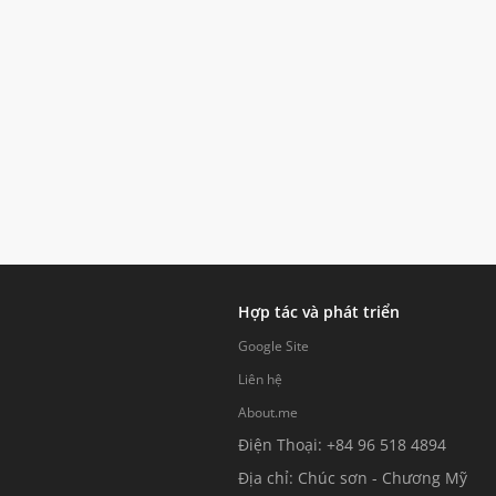
Hợp tác và phát triển
Google Site
Liên hệ
About.me
Điện Thoại: +84 96 518 4894
Địa chỉ: Chúc sơn - Chương Mỹ