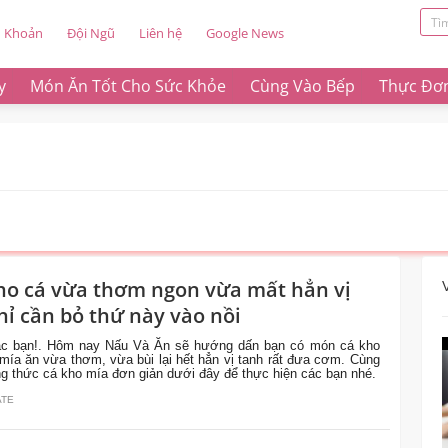
u Khoản
Đội Ngũ
Liên hệ
Google News
y
Món Ăn Tốt Cho Sức Khỏe
Cùng Vào Bếp
Thực Đơ
ho cá vừa thơm ngon vừa mất hẳn vị
hỉ cần bỏ thứ này vào nồi
ác bạn!. Hôm nay Nấu Và Ăn sẽ hướng dấn bạn có món cá kho
ía ăn vừa thơm, vừa bùi lại hết hẳn vị tanh rất đưa cơm. Cùng
ng thức cá kho mía đơn giản dưới đây để thực hiện các bạn nhé.
ATE