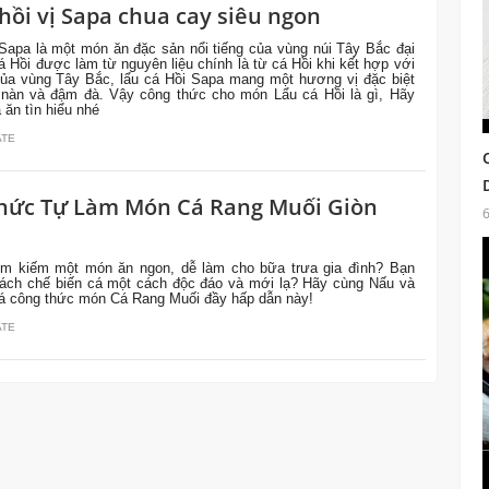
hồi vị Sapa chua cay siêu ngon
Sapa là một món ăn đặc sản nổi tiếng của vùng núi Tây Bắc đại
á Hồi được làm từ nguyên liệu chính là từ cá Hồi khi kết hợp với
của vùng Tây Bắc, lẩu cá Hồi Sapa mang một hương vị đặc biệt
g nàn và đậm đà. Vậy công thức cho món Lẩu cá Hồi là gì, Hãy
 ăn tìn hiểu nhé
ATE
hức Tự Làm Món Cá Rang Muối Giòn
ìm kiếm một món ăn ngon, dễ làm cho bữa trưa gia đình? Bạn
cách chế biến cá một cách độc đáo và mới lạ? Hãy cùng Nấu và
á công thức món Cá Rang Muối đầy hấp dẫn này!
ATE