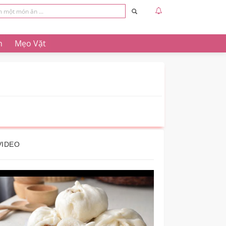
n
Mẹo Vặt
VIDEO