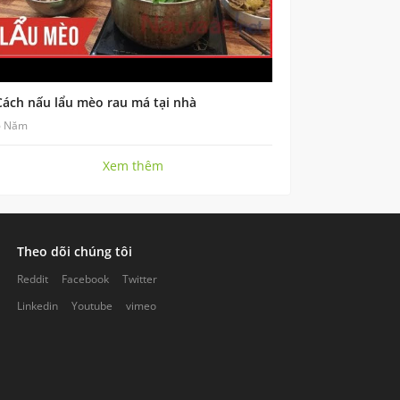
Cách nấu lẩu mèo rau má tại nhà
6 Năm
Xem thêm
Theo dõi chúng tôi
Reddit
Facebook
Twitter
Linkedin
Youtube
vimeo