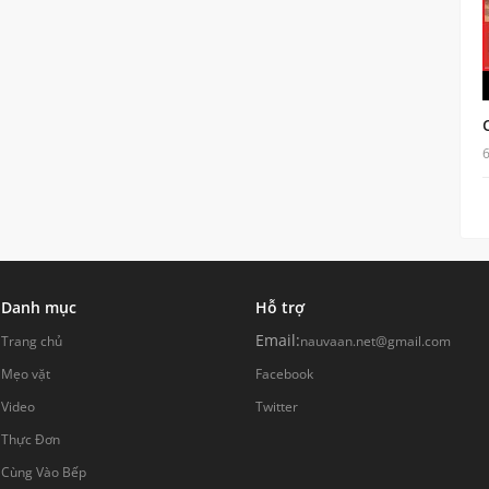
Danh mục
Hỗ trợ
Email:
Trang chủ
nauvaan.net@gmail.com
Mẹo vặt
Facebook
Video
Twitter
Thực Đơn
Cùng Vào Bếp