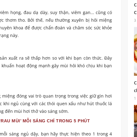
C
iêm họng, đau dạ dày, suy thận, viêm gan... cũng có
C
ợc thơm tho. Bởi thế, nếu thường xuyên bị hôi miệng
3
chuyên khoa để được chẩn đoán và chăm sóc sức khỏe
rạng này.
ản xuất ra sẽ thấp hơn so với khi bạn còn thức. Đây
vi khuẩn hoạt động mạnh gây mùi hôi khó chịu khi bạn
C
c
 miệng đóng vai trò quan trọng trong việc giữ gìn hơi
1
 khi ngủ cùng với các thói quen xấu như hút thuốc lá
ng đến mùi hơi thở vào sáng sớm.
‘RAU MÙI’ MỖI SÁNG CHỈ TRONG 5 PHÚT
 mỗi sáng ngủ dậy, bạn hãy thực hiện theo 1 trong 4