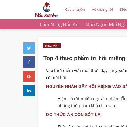
Câu chuyện
Về chúng tôi
Điề
Cẩm Nang Nấu Ăn
Món Ngon Mỗi Ngà
MẸO VẶT
Top 4 thực phẩm trị hôi miệng
Vào thời điểm vừa mới thức dậy sáng sớm,
có mùi hôi.
NGUYÊN NHÂN GÂY HÔI MIỆNG VÀO 
Hiện, có rất nhiều nguyên nhân dẫn
những thủ phạm khó chịu sau:
DO THỨC ĂN CÒN SÓT LẠI
Thức ăn còn sót lại trong miệng từ 