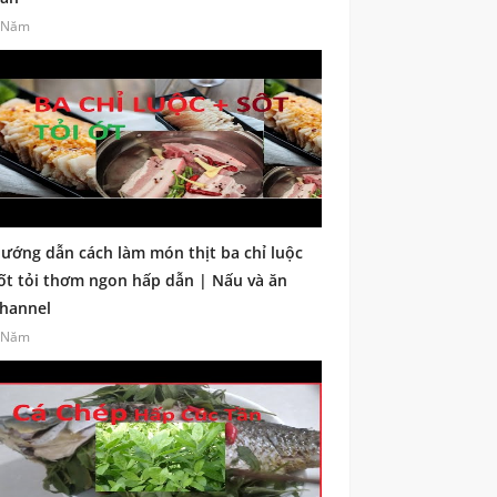
 Năm
ướng dẫn cách làm món thịt ba chỉ luộc
ốt tỏi thơm ngon hấp dẫn | Nấu và ăn
hannel
 Năm