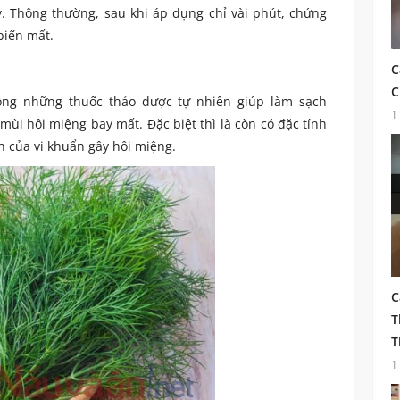
. Thông thường, sau khi áp dụng chỉ vài phút, chứng
biến mất.
C
C
rong những thuốc thảo dược tự nhiên giúp làm sạch
1
mùi hôi miệng bay mất. Đặc biệt thì là còn có đặc tính
h của vi khuẩn gây hôi miệng.
C
T
T
1