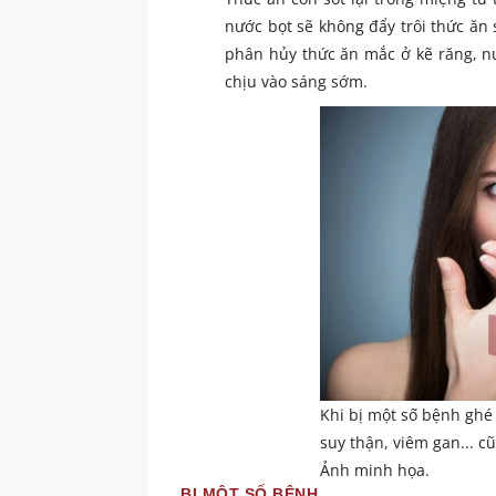
nước bọt sẽ không đẩy trôi thức ăn s
phân hủy thức ăn mắc ở kẽ răng, nư
chịu vào sáng sớm.
Khi bị một số bệnh ghé
suy thận, viêm gan... c
Ảnh minh họa.
BỊ MỘT SỐ BỆNH