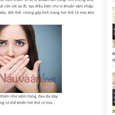
1
ẽ còn sót lại đi, tạo điều kiện cho vi khuẩn xâm nhập,
ớu. Bởi thế, chúng gây tình trạng hơi thở có mùi khó
B
D
1
 thăm như viêm họng, đau dạ dày,
ũng có thể khiến hơi thở có mùi .