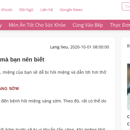
u Khoản
Đội Ngũ
Liên hệ
Google News
y
Món Ăn Tốt Cho Sức Khỏe
Cùng Vào Bếp
Thực Đơ
B
Lang lieu
, 2020-10-01 08:00:00
 mà bạn nên biết
 miệng của bạn sẽ dễ bị hôi miệng và dẫn tới hơi thở
SÁNG SỚM
 đến bệnh hôi miệng sáng sớm. Theo đó, rất có thể do
C
C
tối hôm trước sẽ bị vi khuẩn tấn công. Khi miệng khô,