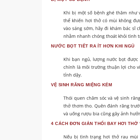
Khi bị một số bệnh ghé thăm như v
thể khiến hơi thở có mùi không đư
vào sáng sớm, hãy đi khám bác sĩ 
nhằm nhanh chóng thoát khỏi tình t
NƯỚC BỌT TIẾT RA ÍT HƠN KHI NGỦ
Khi bạn ngủ, lượng nước bọt được s
chính là môi trường thuận lợi cho 
tỉnh dậy.
VỆ SINH RĂNG MIỆNG KÉM
Thói quen chăm sóc và vệ sinh răng
thở thơm tho. Quên đánh răng trước
và uống rượu bia cũng gây ảnh hưở
4 CÁCH ĐƠN GIẢN THỔI BAY HƠI THỞ 
Nếu bị tình trạng hơi thở rau mùi