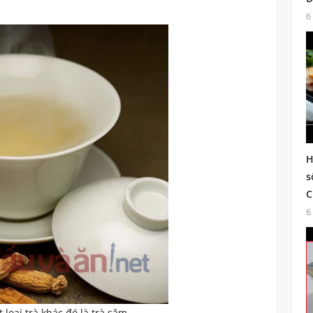
6
H
s
C
6
 loại trà khác đó là trà sâm.