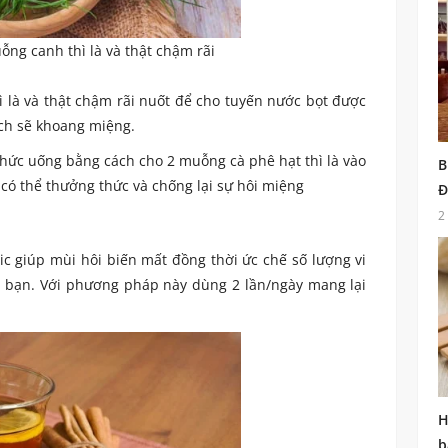
ng canh thì là và thật chậm rãi
 là và thật chậm rãi nuốt để cho tuyến nước bọt được
ạch sẽ khoang miệng.
thức uống bằng cách cho 2 muỗng cà phê hạt thì là vào
B
 có thể thưởng thức và chống lại sự hôi miệng
Đ
2
c giúp mùi hôi biến mất đồng thời ức chế số lượng vi
 bạn. Với phương pháp này dùng 2 lần/ngày mang lại
H
b