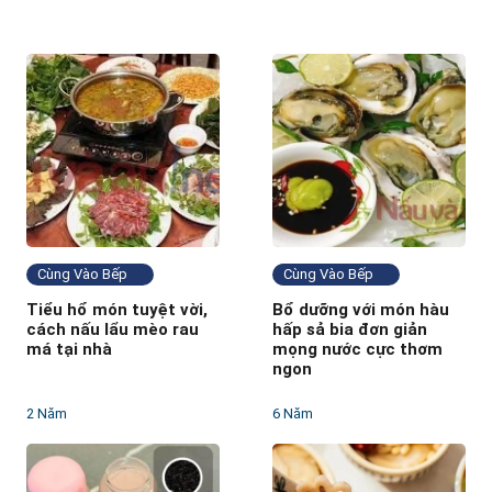
Cùng Vào Bếp
Cùng Vào Bếp
Tiểu hổ món tuyệt vời,
Bổ dưỡng với món hàu
cách nấu lẩu mèo rau
hấp sả bia đơn giản
má tại nhà
mọng nước cực thơm
ngon
2 Năm
6 Năm