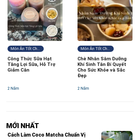
Món Ăn Tốt Cho Sức Khỏe
Món Ăn Tốt Cho Sức Khỏe
Công Thức Sữa Hạt
Chè Nhân Sâm Dưỡng
Tăng Lợi Sữa, Hỗ Trợ
Khí Sinh Tân Bí Quyết
Giảm Cân
Cho Sức Khỏe và Sắc
Đẹp
2 Năm
2 Năm
MỚI NHẤT
Cách Làm Coco Matcha Chuẩn Vị