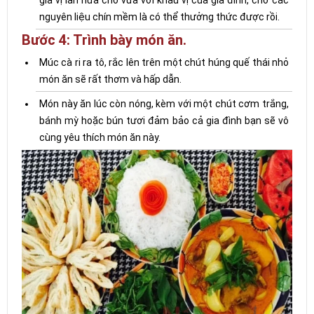
gia vị lần nữa cho vừa với khẩu vị của gia đình, chờ các
nguyên liệu chín mềm là có thể thưởng thức được rồi.
Bước 4: Trình bày món ăn.
Múc cà ri ra tô, rắc lên trên một chút húng quế thái nhỏ
món ăn sẽ rất thơm và hấp dẫn.
Món này ăn lúc còn nóng, kèm với một chút cơm trắng,
bánh mỳ hoặc bún tươi đảm bảo cả gia đình bạn sẽ vô
cùng yêu thích món ăn này.