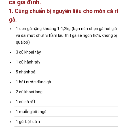
cả gia đình.
1. Cùng chuẩn bị nguyên liệu cho món cà ri
gà.
1 con gà nặng khoảng 1-1,2kg (bạn nên chọn gà hơi già
và dai một chút vì hầm lâu thịt gà sẽ ngon hơn, không bị
quá bở)
3 củ khoai tây
1 củ hành tây
5 nhánh xả
1 bát nước dùng gà
2 củ khoai lang
1 củ cà rốt
1 muỗng bột ngô
1 gói bột cà ri