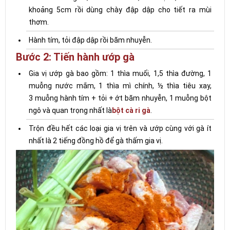
khoảng 5cm rồi dùng chày đập dập cho tiết ra mùi
thơm.
Hành tím, tỏi đập dập rồi băm nhuyễn.
Bước 2: Tiến hành ướp gà
Gia vị ướp gà bao gồm: 1 thìa muối, 1,5 thìa đường, 1
muỗng nước mắm, 1 thìa mì chính, ½ thìa tiêu xay,
3 muỗng hành tím + tỏi + ớt băm nhuyễn, 1 muỗng bột
ngô và quan trọng nhất là
bột cà ri gà
.
Trộn đều hết các loại gia vị trên và ướp cùng với gà ít
nhất là 2 tiếng đồng hồ để gà thấm gia vị.