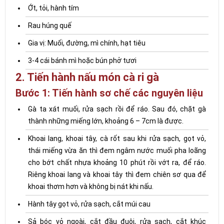
Ớt, tỏi, hành tím
Rau húng quế
Gia vị: Muối, đường, mì chính, hạt tiêu
3-4 cái bánh mì hoặc bún phở tươi
2. Tiến hành nấu món cà ri gà
Bước 1: Tiến hành sơ chế các nguyên liệu
Gà ta xát muối, rửa sạch rồi để ráo. Sau đó, chặt gà
thành những miếng lớn, khoảng 6 – 7cm là được.
Khoai lang, khoai tây, cà rốt sau khi rửa sạch, gọt vỏ,
thái miếng vừa ăn thì đem ngâm nước muối pha loãng
cho bớt chất nhựa khoảng 10 phút rồi vớt ra, để ráo.
Riêng khoai lang và khoai tây thì đem chiên sơ qua để
khoai thơm hơn và không bị nát khi nấu.
Hành tây gọt vỏ, rửa sạch, cắt múi cau
Sả bóc vỏ ngoài, cắt đầu đuôi, rửa sạch, cắt khúc