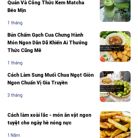
Quán Và Công Thức Kem Matcha
Béo Mịn
1 tháng
Bún Chấm Gạch Cua Chưng Hành
Món Ngon Dân Dã Khiến Ai Thưởng
Thức Cũng Mê
1 tháng
Cách Làm Sung Muối Chua Ngọt Giòn
Ngon Chuẩn Vị Gia Truyền
3 tháng
Cách làm xoài lắc - món ăn vặt ngon
tuyệt cho ngày hè nóng nực
1 Năm