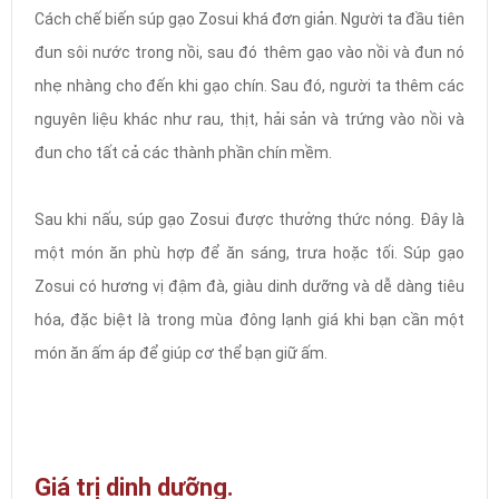
Cách chế biến súp gạo Zosui khá đơn giản. Người ta đầu tiên
đun sôi nước trong nồi, sau đó thêm gạo vào nồi và đun nó
nhẹ nhàng cho đến khi gạo chín. Sau đó, người ta thêm các
nguyên liệu khác như rau, thịt, hải sản và trứng vào nồi và
đun cho tất cả các thành phần chín mềm.
Sau khi nấu, súp gạo Zosui được thưởng thức nóng. Đây là
một món ăn phù hợp để ăn sáng, trưa hoặc tối. Súp gạo
Zosui có hương vị đậm đà, giàu dinh dưỡng và dễ dàng tiêu
hóa, đặc biệt là trong mùa đông lạnh giá khi bạn cần một
món ăn ấm áp để giúp cơ thể bạn giữ ấm.
Giá trị dinh dưỡng.