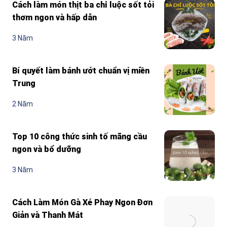
Cách làm món thịt ba chỉ luộc sốt tỏi
thơm ngon và hấp dẫn
3 Năm
Bí quyết làm bánh ướt chuẩn vị miền
Trung
2 Năm
Top 10 công thức sinh tố mãng cầu
ngon và bổ dưỡng
3 Năm
Cách Làm Món Gà Xé Phay Ngon Đơn
Giản và Thanh Mát