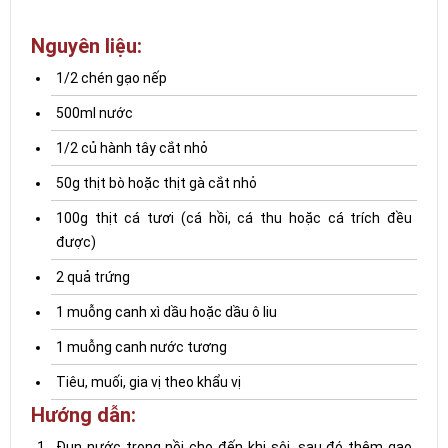
Nguyên liệu:
1/2 chén gạo nếp
500ml nước
1/2 củ hành tây cắt nhỏ
50g thịt bò hoặc thịt gà cắt nhỏ
100g thịt cá tươi (cá hồi, cá thu hoặc cá trích đều
được)
2 quả trứng
1 muỗng canh xì dầu hoặc dầu ô liu
1 muỗng canh nước tương
Tiêu, muối, gia vị theo khẩu vị
Hướng dẫn:
Đun nước trong nồi cho đến khi sôi, sau đó thêm gạo