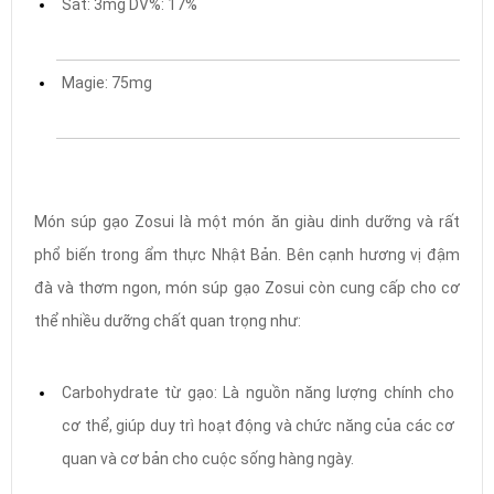
Sắt: 3mg DV%: 17%
Magie: 75mg
Món súp gạo Zosui là một món ăn giàu dinh dưỡng và rất
phổ biến trong ẩm thực Nhật Bản. Bên cạnh hương vị đậm
đà và thơm ngon, món súp gạo Zosui còn cung cấp cho cơ
thể nhiều dưỡng chất quan trọng như:
Carbohydrate từ gạo: Là nguồn năng lượng chính cho
cơ thể, giúp duy trì hoạt động và chức năng của các cơ
quan và cơ bản cho cuộc sống hàng ngày.