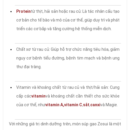
Protein
từ thịt, hải sản hoặc rau củ: Là tác nhân cấu tạo
cơ bản cho tế bào và mô của cơ thể, giúp duy trì và phát
triển các cơ bắp và tăng cường hệ thống miễn dịch.
Chất xơ từ rau củ: Giúp hỗ trợ chức năng tiêu hóa, giảm
nguy cơ bệnh tiểu đường, bệnh tim mạch và bệnh ung
thư đại tràng.
Vitamin và khoáng chất từ rau củ và thịt/hải sản: Cung
cấp các
vitamin
và khoáng chất cần thiết cho sức khỏe
của cơ thể, như
vitamin A,
vitamin C
,
sắt
,
canxi
và Magie.
Với những giá trị dinh dưỡng trên, món súp gạo Zosui là một