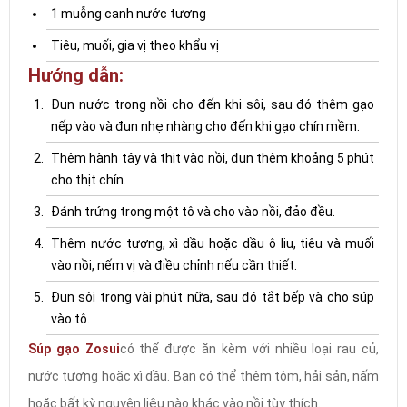
1 muỗng canh nước tương
Tiêu, muối, gia vị theo khẩu vị
Hướng dẫn:
Đun nước trong nồi cho đến khi sôi, sau đó thêm gạo
nếp vào và đun nhẹ nhàng cho đến khi gạo chín mềm.
Thêm hành tây và thịt vào nồi, đun thêm khoảng 5 phút
cho thịt chín.
Đánh trứng trong một tô và cho vào nồi, đảo đều.
Thêm nước tương, xì dầu hoặc dầu ô liu, tiêu và muối
vào nồi, nếm vị và điều chỉnh nếu cần thiết.
Đun sôi trong vài phút nữa, sau đó tắt bếp và cho súp
vào tô.
Súp gạo Zosui
có thể được ăn kèm với nhiều loại rau củ,
nước tương hoặc xì dầu. Bạn có thể thêm tôm, hải sản, nấm
hoặc bất kỳ nguyên liệu nào khác vào nồi tùy thích.