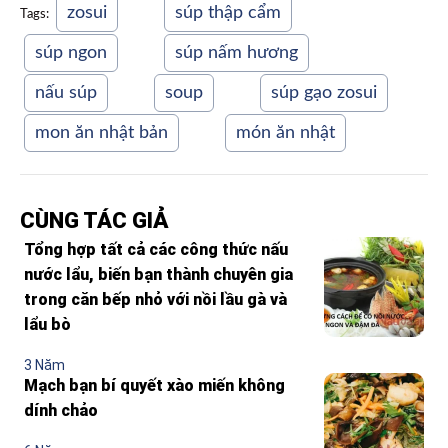
zosui
súp thập cẩm
Tags:
súp ngon
súp nấm hương
nấu súp
soup
súp gạo zosui
mon ăn nhật bản
món ăn nhật
CÙNG TÁC GIẢ
Tổng hợp tất cả các công thức nấu
nước lẩu, biến bạn thành chuyên gia
trong căn bếp nhỏ với nồi lầu gà và
lẩu bò
3 Năm
Mạch bạn bí quyết xào miến không
dính chảo