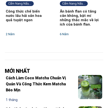
Cẩm Nang Nấu Ăn
Cẩm Nang Nấu Ăn
Công thức chế biến
Ăn bánh flan có tăng
nước lẩu hải sản hoa
cân không, bật mí
quả tuyệt ngon
những thắc mắc về lợi
ích của bánh flan.
2 Năm
6 Năm
MỚI NHẤT
Cách Làm Coco Matcha Chuẩn Vị
Quán Và Công Thức Kem Matcha
Béo Mịn
1 tháng