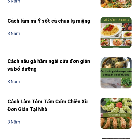
6 Năm
Cách làm mì Ý sốt cà chua lạ miệng
3 Năm
Cách nấu gà hầm ngải cứu đơn giản
và bổ dưỡng
3 Năm
Cách Làm Tôm Tẩm Cốm Chiên Xù
Đơn Giản Tại Nhà
3 Năm