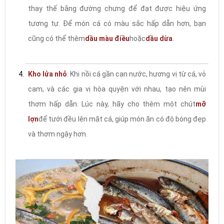
thay thế bằng đường chưng để đạt được hiệu ứng
tương tự. Để món cá có màu sắc hấp dẫn hơn, bạn
cũng có thể thêm
dầu màu điều
hoặc
dầu dừa
.
Kho lửa nhỏ
: Khi nồi cá gần cạn nước, hương vị từ cá, vỏ
cam, và các gia vị hòa quyện với nhau, tạo nên mùi
thơm hấp dẫn. Lúc này, hãy cho thêm một chút
mỡ
lợn
để tưới đều lên mặt cá, giúp món ăn có độ bóng đẹp
và thơm ngậy hơn.