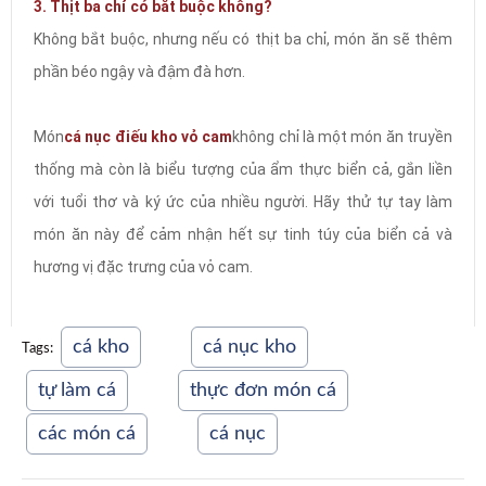
3. Thịt ba chỉ có bắt buộc không?
Không bắt buộc, nhưng nếu có thịt ba chỉ, món ăn sẽ thêm
phần béo ngậy và đậm đà hơn.
Món
cá nục điếu kho vỏ cam
không chỉ là một món ăn truyền
thống mà còn là biểu tượng của ẩm thực biển cả, gắn liền
với tuổi thơ và ký ức của nhiều người. Hãy thử tự tay làm
món ăn này để cảm nhận hết sự tinh túy của biển cả và
hương vị đặc trưng của vỏ cam.
cá kho
cá nục kho
Tags:
tự làm cá
thực đơn món cá
các món cá
cá nục