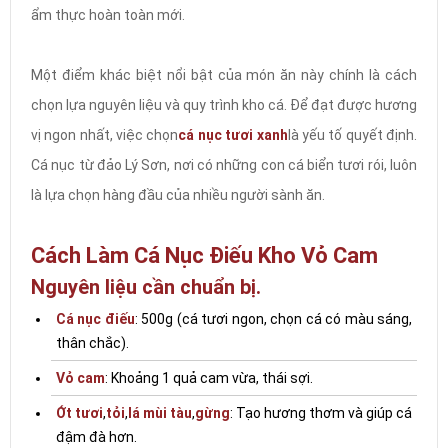
ẩm thực hoàn toàn mới.
Một điểm khác biệt nổi bật của món ăn này chính là cách
chọn lựa nguyên liệu và quy trình kho cá. Để đạt được hương
vị ngon nhất, việc chọn
cá nục tươi xanh
là yếu tố quyết định.
Cá nục từ đảo Lý Sơn, nơi có những con cá biển tươi rói, luôn
là lựa chọn hàng đầu của nhiều người sành ăn.
Cách Làm Cá Nục Điếu Kho Vỏ Cam
Nguyên liệu cần chuẩn bị.
Cá nục điếu
: 500g (cá tươi ngon, chọn cá có màu sáng,
thân chắc).
Vỏ cam
: Khoảng 1 quả cam vừa, thái sợi.
Ớt tươi
,
tỏi
,
lá mùi tàu
,
gừng
: Tạo hương thơm và giúp cá
đậm đà hơn.