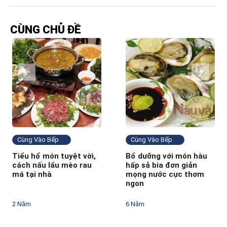
CÙNG CHỦ ĐỀ
Cùng Vào Bếp
Cùng Vào Bếp
Tiểu hổ món tuyệt vời,
Bổ dưỡng với món hàu
cách nấu lẩu mèo rau
hấp sả bia đơn giản
má tại nhà
mọng nước cực thơm
ngon
2 Năm
6 Năm