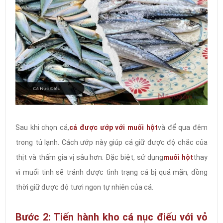
Sau khi chọn cá,
cá được ướp với muối hột
và để qua đêm
trong tủ lạnh. Cách ướp này giúp cá giữ được độ chắc của
thịt và thấm gia vị sâu hơn. Đặc biệt, sử dụng
muối hột
thay
vì muối tinh sẽ tránh được tình trạng cá bị quá mặn, đồng
thời giữ được độ tươi ngon tự nhiên của cá.
Bước 2: Tiến hành kho cá nục điếu với vỏ