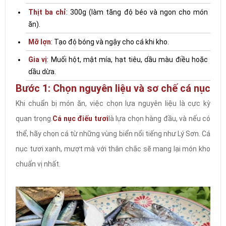
Thịt ba chỉ
: 300g (làm tăng độ béo và ngon cho món
ăn).
Mỡ lợn
: Tạo độ bóng và ngậy cho cá khi kho.
Gia vị
: Muối hột, mật mía, hạt tiêu, dầu màu điều hoặc
dầu dừa.
Bước 1: Chọn nguyên liệu và sơ chế cá nục
Khi chuẩn bị món ăn, việc chọn lựa nguyên liệu là cực kỳ
quan trọng.
Cá nục điếu tươi
là lựa chọn hàng đầu, và nếu có
thể, hãy chọn cá từ những vùng biển nổi tiếng như Lý Sơn. Cá
nục tươi xanh, mượt mà với thân chắc sẽ mang lại món kho
chuẩn vị nhất.