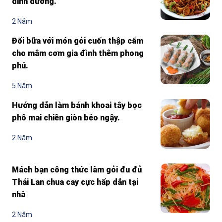
dinh dưỡng.
2 Năm
Đổi bữa với món gỏi cuốn thập cẩm
cho mâm cơm gia đình thêm phong
phú.
5 Năm
Hướng dẫn làm bánh khoai tây bọc
phô mai chiên giòn béo ngậy.
2 Năm
Mách bạn công thức làm gỏi đu đủ
Thái Lan chua cay cực hấp dẫn tại
nhà
2 Năm