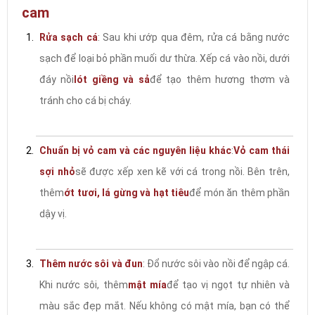
cam
Rửa sạch cá
: Sau khi ướp qua đêm, rửa cá bằng nước
sạch để loại bỏ phần muối dư thừa. Xếp cá vào nồi, dưới
đáy nồi
lót giềng và sả
để tạo thêm hương thơm và
tránh cho cá bị cháy.
Chuẩn bị vỏ cam và các nguyên liệu khác
:
Vỏ cam thái
sợi nhỏ
sẽ được xếp xen kẽ với cá trong nồi. Bên trên,
thêm
ớt tươi, lá gừng và hạt tiêu
để món ăn thêm phần
dậy vị.
Thêm nước sôi và đun
: Đổ nước sôi vào nồi để ngập cá.
Khi nước sôi, thêm
mật mía
để tạo vị ngọt tự nhiên và
màu sắc đẹp mắt. Nếu không có mật mía, bạn có thể