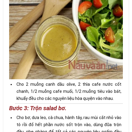
Cho 2 muỗng canh dầu olive, 2 thìa cafe nước cốt
chanh, 1/2 muỗng cafe muối, 1/2 muỗng tiêu vào bát,
khuấy đều cho các nguyên liệu hòa quyện vào nhau.
Bước 3: Trộn salad bơ.
Cho bơ, dưa leo, cà chua, hành tây, rau mùi cắt nhỏ vào
tô rồi đổ hết phần nước sốt trộn vào, dùng đũa trộn
đều, nhẹ nhàng để tất cả các nguyên liệu ngấm đều