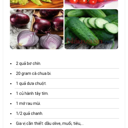
2 quả bơ chín.
20 gram cà chua bi.
1 quả dưa chuột.
1 củ hành tây tím.
1 mớ rau mùi.
1/2 quả chanh.
Gia vị cần thiết: dầu olive, muối, tiêu,...