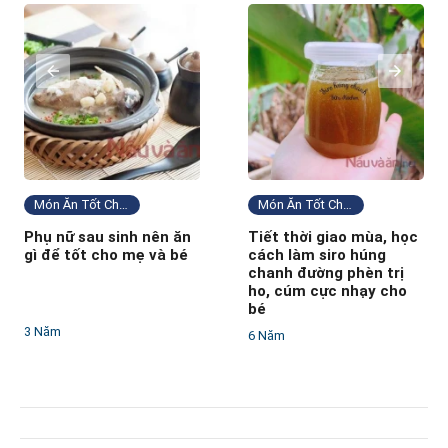
Món Ăn Tốt Cho Sức Khỏe
Món Ăn Tốt Cho Sức Khỏe
Phụ nữ sau sinh nên ăn
Tiết thời giao mùa, học
gì để tốt cho mẹ và bé
cách làm siro húng
chanh đường phèn trị
ho, cúm cực nhạy cho
bé
3 Năm
6 Năm