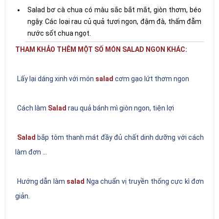
Salad bơ cà chua có màu sắc bắt mắt, giòn thơm, béo
ngậy. Các loại rau củ quả tươi ngon, đậm đà, thấm đẫm
nước sốt chua ngọt.
THAM KHẢO THÊM MỘT SỐ MÓN SALAD NGON KHÁC:
Lấy lại dáng xinh với món
salad
cơm gạo lứt thơm ngon
Cách làm
Salad
rau quả bánh mì giòn ngon, tiện lợi
Salad
bắp tôm thanh mát đầy đủ chất dinh dưỡng với cách
làm đơn ...
Hướng dẫn làm
salad
Nga chuẩn vị truyền thống cực kì đơn
giản.