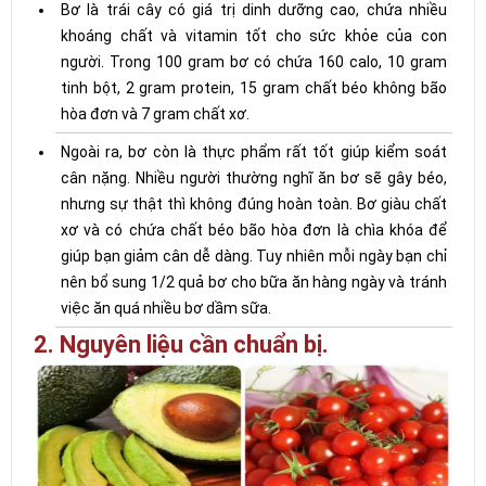
Bơ là trái cây có giá trị dinh dưỡng cao, chứa nhiều
khoáng chất và vitamin tốt cho sức khỏe của con
người. Trong 100 gram bơ có chứa 160 calo, 10 gram
tinh bột, 2 gram protein, 15 gram chất béo không bão
hòa đơn và 7 gram chất xơ.
Ngoài ra, bơ còn là thực phẩm rất tốt giúp kiểm soát
cân nặng. Nhiều người thường nghĩ ăn bơ sẽ gây béo,
nhưng sự thật thì không đúng hoàn toàn. Bơ giàu chất
xơ và có chứa chất béo bão hòa đơn là chìa khóa để
giúp bạn giảm cân dễ dàng. Tuy nhiên mỗi ngày bạn chỉ
nên bổ sung 1/2 quả bơ cho bữa ăn hàng ngày và tránh
việc ăn quá nhiều bơ dầm sữa.
2. Nguyên liệu cần chuẩn bị.