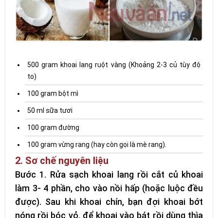
500 gram khoai lang ruột vàng (Khoảng 2-3 củ tùy độ
to)
100 gram bột mì
50 ml sữa tươi
100 gram đường
100 gram vừng rang (hay còn gọi là mè rang).
2. Sơ chế nguyên liệu
Bước 1. Rửa sạch khoai lang rồi cắt củ khoai
làm 3- 4 phần, cho vào nồi hấp (hoặc luộc đều
được). Sau khi khoai chín, bạn đợi khoai bớt
nóng rồi bóc vỏ, để khoai vào bát rồi dùng thìa