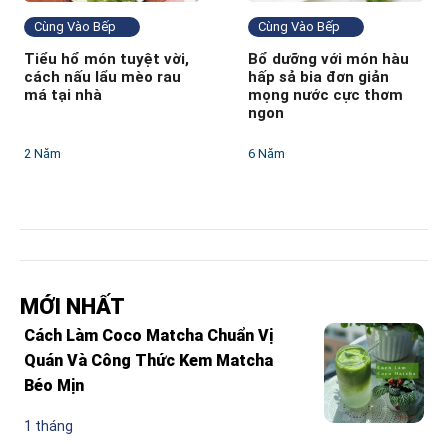
Cùng Vào Bếp
Cùng Vào Bếp
Tiểu hổ món tuyệt vời,
Bổ dưỡng với món hàu
cách nấu lẩu mèo rau
hấp sả bia đơn giản
má tại nhà
mọng nước cực thơm
ngon
2 Năm
6 Năm
MỚI NHẤT
Cách Làm Coco Matcha Chuẩn Vị
Quán Và Công Thức Kem Matcha
Béo Mịn
1 tháng