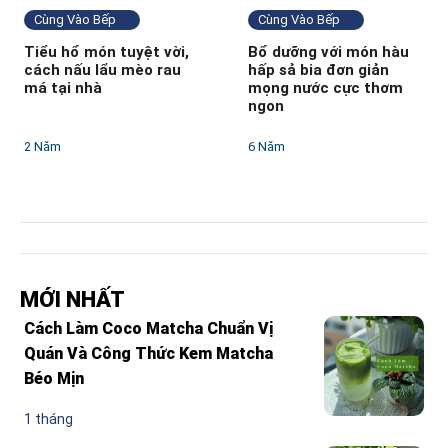
Cùng Vào Bếp
Cùng Vào Bếp
Tiểu hổ món tuyệt vời,
Bổ dưỡng với món hàu
cách nấu lẩu mèo rau
hấp sả bia đơn giản
má tại nhà
mọng nước cực thơm
ngon
2 Năm
6 Năm
MỚI NHẤT
Cách Làm Coco Matcha Chuẩn Vị
Quán Và Công Thức Kem Matcha
Béo Mịn
1 tháng