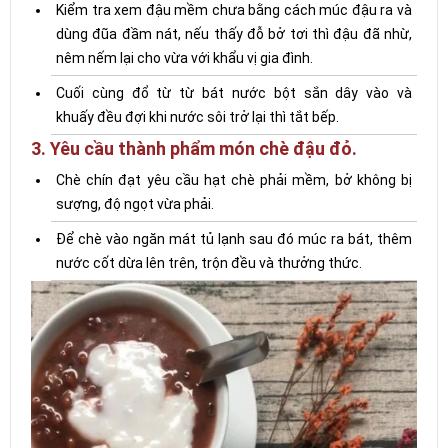
Kiểm tra xem đậu mềm chưa bằng cách múc đậu ra và
dùng đũa đầm nát, nếu thấy đỗ bở tơi thì đậu đã nhừ,
nêm nếm lại cho vừa với khẩu vị gia đình.
Cuối cùng đổ từ từ bát nước bột sắn dây vào và
khuấy đều đợi khi nước sôi trở lại thì tắt bếp.
3. Yêu cầu thành phẩm món chè đậu đỏ.
Chè chín đạt yêu cầu hạt chè phải mềm, bở không bị
sượng, độ ngọt vừa phải.
Để chè vào ngăn mát tủ lạnh sau đó múc ra bát, thêm
nước cốt dừa lên trên, trộn đều và thưởng thức.