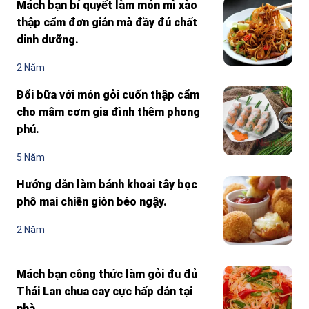
Mách bạn bí quyết làm món mì xào
thập cẩm đơn giản mà đầy đủ chất
dinh dưỡng.
2 Năm
Đổi bữa với món gỏi cuốn thập cẩm
cho mâm cơm gia đình thêm phong
phú.
5 Năm
Hướng dẫn làm bánh khoai tây bọc
phô mai chiên giòn béo ngậy.
2 Năm
Mách bạn công thức làm gỏi đu đủ
Thái Lan chua cay cực hấp dẫn tại
nhà