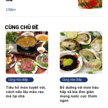
2 Năm
CÙNG CHỦ ĐỀ
Cùng Vào Bếp
Cùng Vào Bếp
Tiểu hổ món tuyệt vời,
Bổ dưỡng với món hàu
cách nấu lẩu mèo rau
hấp sả bia đơn giản
má tại nhà
mọng nước cực thơm
ngon