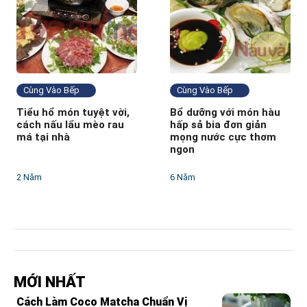
Cùng Vào Bếp
Cùng Vào Bếp
Tiểu hổ món tuyệt vời,
Bổ dưỡng với món hàu
cách nấu lẩu mèo rau
hấp sả bia đơn giản
má tại nhà
mọng nước cực thơm
ngon
2 Năm
6 Năm
MỚI NHẤT
Cách Làm Coco Matcha Chuẩn Vị