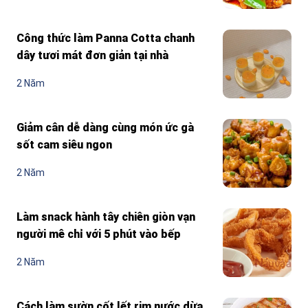
Công thức làm Panna Cotta chanh
dây tươi mát đơn giản tại nhà
2 Năm
Giảm cân dễ dàng cùng món ức gà
sốt cam siêu ngon
2 Năm
Làm snack hành tây chiên giòn vạn
người mê chỉ với 5 phút vào bếp
2 Năm
Cách làm sườn cốt lết rim nước dừa