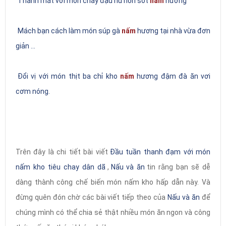
Thanh mát với món chay đậu hũ non sốt
nấm
hương
Mách bạn cách làm món súp gà
nấm
hương tại nhà vừa đơn
giản ...
Đổi vị với món thịt ba chỉ kho
nấm
hương đậm đà ăn vơi
cơm nóng.
Trên đây là chi tiết bài viết
Đầu tuần thanh đạm với món
nấm kho tiêu chay dân dã
,
Nấu và ăn
tin rằng bạn sẽ dễ
dàng thành công chế biến món nấm kho hấp dẫn này. Và
đừng quên đón chờ các bài viết tiếp theo của
Nấu và ăn
để
chúng mình có thể chia sẻ thật nhiều món ăn ngon và công