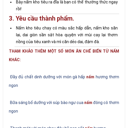
Bày nấm kho tiêu ra đĩa là bạn có thể thưởng thức ngay
rồi!
3. Yêu cầu thành phẩm.
Nấm kho tiêu chay có màu sắc hấp dẫn, nấm kho săn
lại, dai giòn sần sật hòa quyện với mùi cay lại thơm
nồng của tiêu xanh và mì căn dẻo dai, đậm đà.
THAM KHẢO THÊM MỘT SỐ MÓN ĂN CHẾ BIẾN TỪ NẤM
KHÁC:
Đầy đủ chất dinh dưỡng với món gà hấp
nấm
hương thơm
ngon
Bữa sáng bổ dưỡng với súp bào ngư cua
nấm
đông cô thơm
ngon