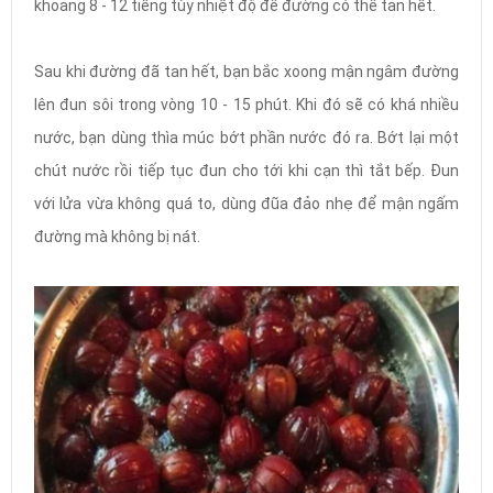
khoảng 8 - 12 tiếng tùy nhiệt độ để đường có thể tan hết.
Sau khi đường đã tan hết, bạn bắc xoong mận ngâm đường
lên đun sôi trong vòng 10 - 15 phút. Khi đó sẽ có khá nhiều
nước, bạn dùng thìa múc bớt phần nước đó ra. Bớt lại một
chút nước rồi tiếp tục đun cho tới khi cạn thì tắt bếp. Đun
với lửa vừa không quá to, dùng đũa đảo nhẹ để mận ngấm
đường mà không bị nát.