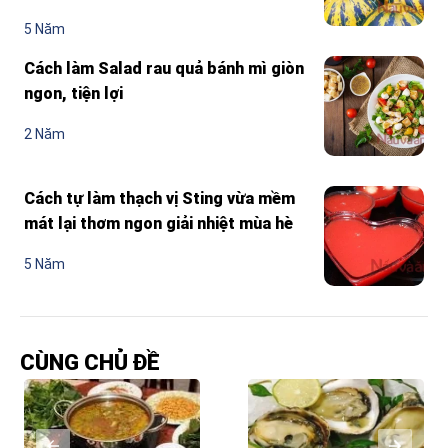
5 Năm
Cách làm Salad rau quả bánh mì giòn
ngon, tiện lợi
2 Năm
Cách tự làm thạch vị Sting vừa mềm
mát lại thơm ngon giải nhiệt mùa hè
5 Năm
CÙNG CHỦ ĐỀ