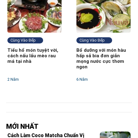
Cùng Vào Bếp
Cùng Vào Bếp
Tiểu hổ món tuyệt vời,
Bổ dưỡng với món hàu
cách nấu lẩu mèo rau
hấp sả bia đơn giản
má tại nhà
mọng nước cực thơm
ngon
2 Năm
6 Năm
MỚI NHẤT
Cách Làm Coco Matcha Chuẩn Vị