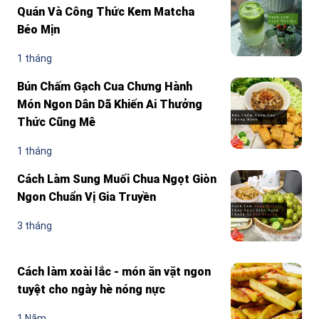
Quán Và Công Thức Kem Matcha
Béo Mịn
1 tháng
Bún Chấm Gạch Cua Chưng Hành
Món Ngon Dân Dã Khiến Ai Thưởng
Thức Cũng Mê
1 tháng
Cách Làm Sung Muối Chua Ngọt Giòn
Ngon Chuẩn Vị Gia Truyền
3 tháng
Cách làm xoài lắc - món ăn vặt ngon
tuyệt cho ngày hè nóng nực
1 Năm