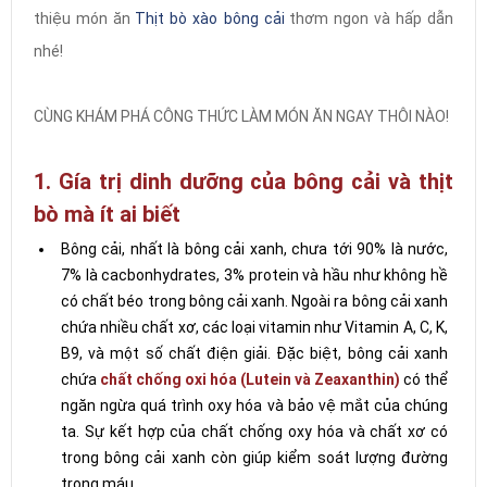
thiệu món ăn
Thịt bò xào bông cải
thơm ngon và hấp dẫn
nhé!
CÙNG KHÁM PHÁ CÔNG THỨC LÀM MÓN ĂN NGAY THÔI NÀO!
1. Gía trị dinh dưỡng của bông cải và thịt
bò mà ít ai biết
Bông cải, nhất là bông cải xanh, chưa tới 90% là nước,
7% là cacbonhydrates, 3% protein và hầu như không hề
có chất béo trong bông cải xanh. Ngoài ra bông cải xanh
chứa nhiều chất xơ, các loại vitamin như Vitamin A, C, K,
B9, và một số chất điện giải. Đặc biệt, bông cải xanh
chứa
chất chống oxi hóa (Lutein và Zeaxanthin)
có thể
ngăn ngừa quá trình oxy hóa và bảo vệ mắt của chúng
ta. Sự kết hợp của chất chống oxy hóa và chất xơ có
trong bông cải xanh còn giúp kiểm soát lượng đường
trong máu.