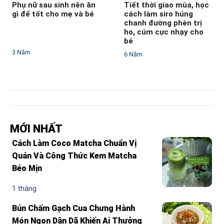
Phụ nữ sau sinh nên ăn
Tiết thời giao mùa, học
gì để tốt cho mẹ và bé
cách làm siro húng
chanh đường phèn trị
ho, cúm cực nhạy cho
bé
3 Năm
6 Năm
MỚI NHẤT
Cách Làm Coco Matcha Chuẩn Vị
Quán Và Công Thức Kem Matcha
Béo Mịn
1 tháng
Bún Chấm Gạch Cua Chưng Hành
Món Ngon Dân Dã Khiến Ai Thưởng